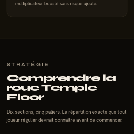
multiplicateur boosté sans risque ajouté.
STRATÉGIE
Comprendre la
roue Temple
Floor
Dix sections, cinq paliers. La répartition exacte que tout
joueur régulier devrait connaître avant de commencer.