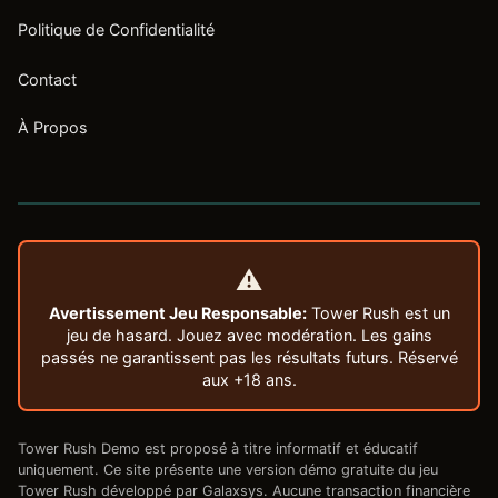
Politique de Confidentialité
Contact
À Propos
⚠️
Avertissement Jeu Responsable:
Tower Rush est un
jeu de hasard. Jouez avec modération. Les gains
passés ne garantissent pas les résultats futurs. Réservé
aux +18 ans.
Tower Rush Demo est proposé à titre informatif et éducatif
uniquement. Ce site présente une version démo gratuite du jeu
Tower Rush développé par Galaxsys. Aucune transaction financière