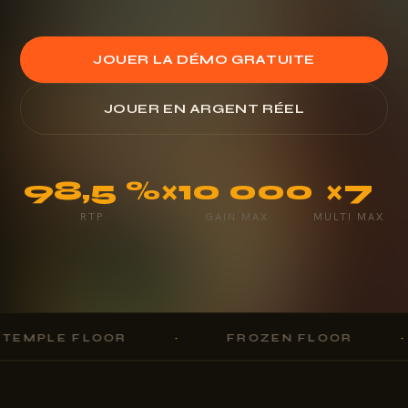
JOUER LA DÉMO GRATUITE
JOUER EN ARGENT RÉEL
98,5 %
×10 000
×7
RTP
GAIN MAX
MULTI MAX
MPLE FLOOR
·
FROZEN FLOOR
·