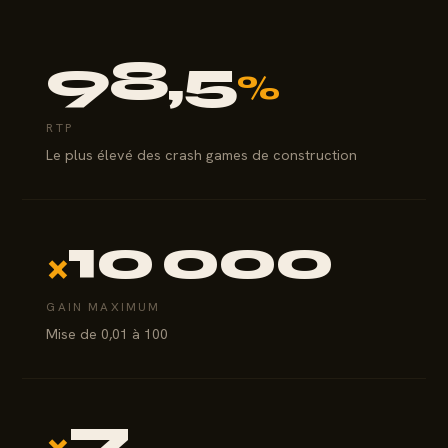
98,5
%
RTP
Le plus élevé des crash games de construction
10 000
×
GAIN MAXIMUM
Mise de 0,01 à 100
7
×